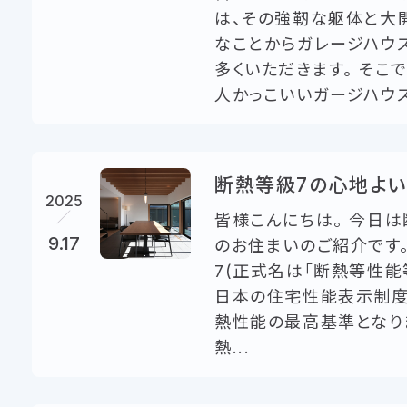
は、その強靭な躯体と大
なことからガレージハウ
多くいただきます。 そこ
人かっこいいガージハウス3
断熱等級7の心地よ
2025
皆様こんにちは。 今日
9.17
のお住まいのご紹介です。
7(正式名は「断熱等性能
日本の住宅性能表示制
熱性能の最高基準となりま
熱...