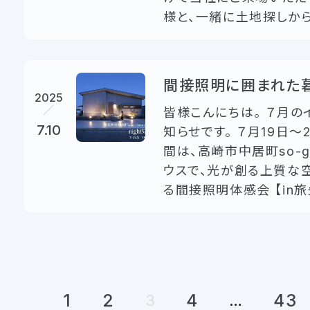
様と、一緒に土地探しから始
間接照明に囲まれた
2025
皆様こんにちは。 ７月の
7.10
知らせです。 ７月19日～
間は、高崎市中居町so-
ウスで、光が創る上質な
る間接照明体感会 【in旅先
1
2
4
43
3
…