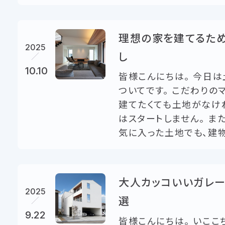
理想の家を建てるた
2025
し
10.10
皆様こんにちは。 今日
ついてです。 こだわりの
建てたくても土地がなけ
はスタートしません。 ま
気に入った土地でも、建物の
大人カッコいいガレー
2025
選
9.22
皆様こんにちは。 いここ