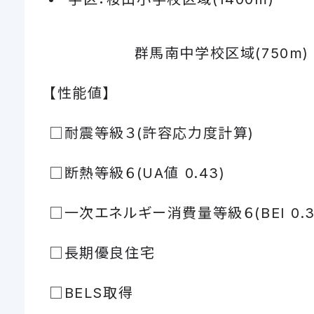
群馬南中学校区域(750m)
【性能値】
□耐震等級３(許容応力度計算)
□断熱等級６(UA値 0.43)
□一次エネルギー消費量等級６(BEI 0.3
□長期優良住宅
□BELS取得