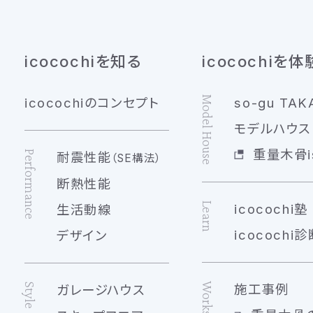
icocochiを知る
icocochiを体
Model House
icocochiのコンセプト
so-gu TAK
モデルハウス 
重量木骨is
Performance
耐震性能
（SE構法）
断熱性能
Learn
icocochi塾
生活動線
icocochi診
デザイン
Works
Style
施工事例
ガレージハウス