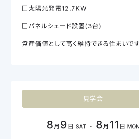
□太陽光発電12.7KW
□パネルシェード設置(3台)
資産価値として高く維持できる住まいです
見学会
8
9
8
11
-
月
日
月
日
SAT
MO