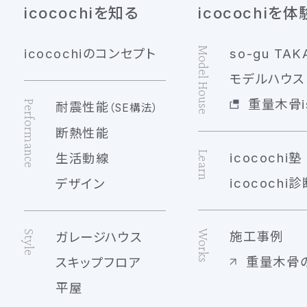
icocochiを知る
icocochiを体
Model House
icocochiのコンセプト
so-gu TAK
モデルハウス 
重量木骨is
Performance
耐震性能
（SE構法）
断熱性能
Learn
icocochi塾
生活動線
icocochi診
デザイン
Works
Style
施工事例
ガレージハウス
重量木骨
スキップフロア
平屋