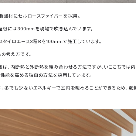
断熱材にセルロースファイバーを採用。
、屋根には300mmを現場で吹き込んでいます。
スタイロエース3種Bを100mmで施工しています。
熱
の考え方です。
熱は、内断熱と外断熱を組み合わせる方法ですが、いここちでは
内
熱性能を高める独自の方法
を採用しています。
、冬でも少ないエネルギーで室内を暖めることができるため、
電