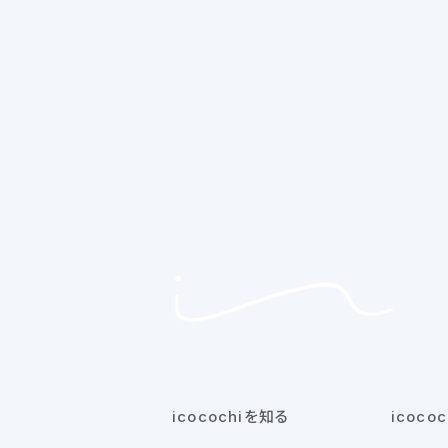
icocochiを知る
icoco