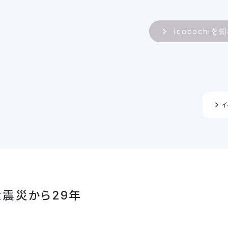
icocochiを
イ
震災から29年