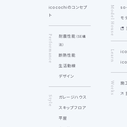
Model House
icocochiのコンセプ
so
ト
モデ
Performance
耐震性能
（SE構
法）
Learn
ic
断熱性能
ic
生活動線
デザイン
Works
施
Style
ガレージハウス
スキップフロア
平屋