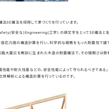
構法SE構法を採用して家づくりを行っています。
fety(安全な)Engineering(工学) の頭文字をとってSE構法
許容応力度の構造計算を行い、科学的な根拠をもった耐震性で建て
神淡路大震災を教訓に生まれた木造の耐震構法で、その強靭さは鉄
震性能や耐久性能などの、安全性能によって守られるべきである
立体解析による構造計算を行っているのです。