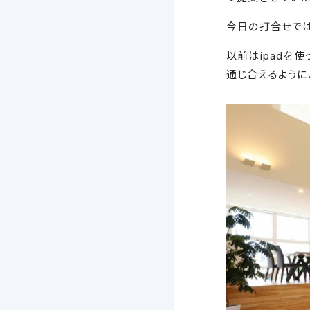
今日の打合せでは
以前はipadを
通じ合えるように