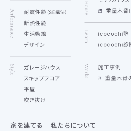
Model House
重量木骨is
Performance
耐震性能
（SE構法）
断熱性能
Learn
icocochi塾
生活動線
icocochi診
デザイン
Works
Style
施工事例
ガレージハウス
重量木骨
スキップフロア
平屋
吹き抜け
家を建てる
私たちについて