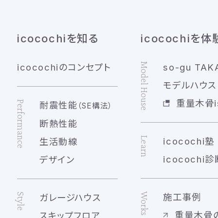
icocochiを知る
icocochiを体
Model House
icocochiのコンセプト
so-gu TAK
モデルハウス 
重量木骨is
Performance
耐震性能
（SE構法）
断熱性能
Learn
icocochi塾
生活動線
icocochi診
デザイン
Works
Style
施工事例
ガレージハウス
重量木骨
スキップフロア