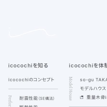
icocochiを知る
icocochiを体
Model House
icocochiのコンセプト
so-gu TAK
モデルハウス 
重量木骨is
耐震性能
（SE構法）