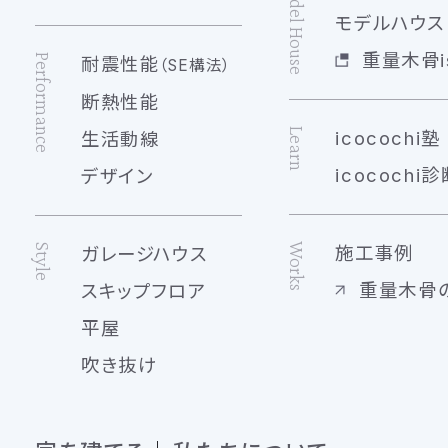
Model House
モデルハウス 
重量木骨is
Performance
耐震性能
（SE構法）
断熱性能
Learn
icocochi塾
生活動線
icocochi診
デザイン
Works
Style
施工事例
ガレージハウス
重量木骨
スキップフロア
平屋
吹き抜け