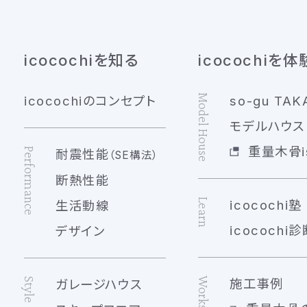
icocochiを知る
icocochiを体
Model House
icocochiのコンセプト
so-gu TAK
モデルハウス 
重量木骨is
Performance
耐震性能
（SE構法）
断熱性能
Learn
icocochi塾
生活動線
icocochi診
デザイン
Works
Style
施工事例
ガレージハウス