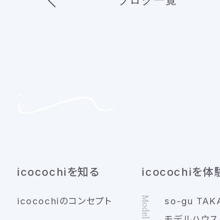
icocochiを知る
icocochiを体
Model House
icocochiのコンセプト
so-gu TAK
モデルハウス 