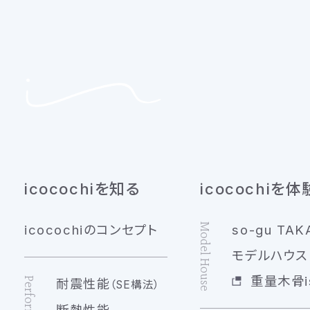
icocochiを知る
icocochiを体
Model House
icocochiのコンセプト
so-gu TAK
モデルハウス 
重量木骨is
耐震性能
（SE構法）
断熱性能