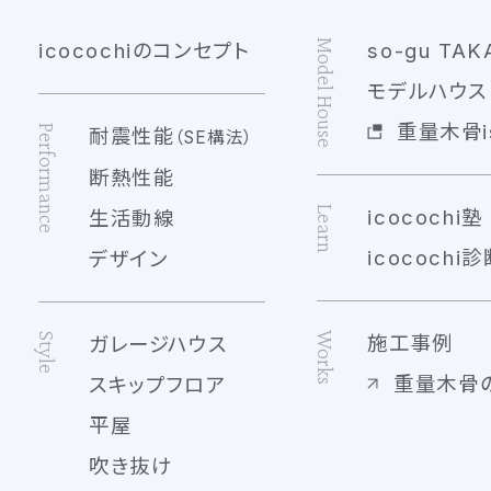
Model House
icocochiのコンセプト
so-gu TAK
モデルハウス 
重量木骨is
Performance
耐震性能
（SE構法）
断熱性能
Learn
icocochi塾
生活動線
icocochi診
デザイン
Works
Style
施工事例
ガレージハウス
重量木骨
スキップフロア
平屋
吹き抜け