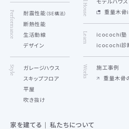
Model House
モデルハウス 
重量木骨is
Performance
耐震性能
（SE構法）
断熱性能
Learn
icocochi塾
生活動線
icocochi診
デザイン
Works
Style
施工事例
ガレージハウス
重量木骨
スキップフロア
平屋
吹き抜け
家を建てる
私たちについて