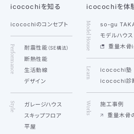
icocochiを知る
icocochiを体
Model House
icocochiのコンセプト
so-gu TAK
モデルハウス 
重量木骨is
Performance
耐震性能
（SE構法）
断熱性能
Learn
icocochi塾
生活動線
icocochi診
デザイン
Works
Style
施工事例
ガレージハウス
重量木骨
スキップフロア
平屋