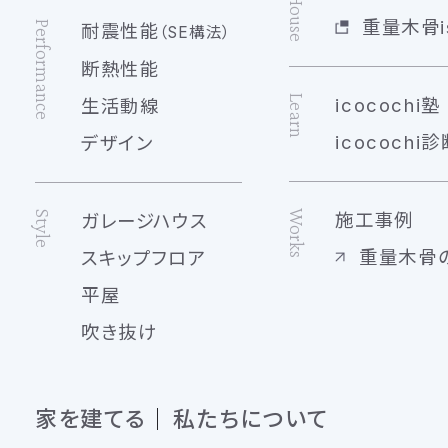
重量木骨is
Performance
耐震性能
（SE構法）
断熱性能
Learn
icocochi塾
生活動線
icocochi診
デザイン
Works
Style
施工事例
ガレージハウス
重量木骨
スキップフロア
平屋
吹き抜け
家を建てる
私たちについて