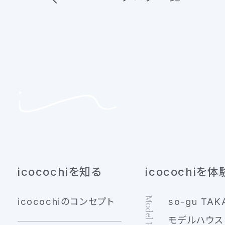
icocochiを知る
icocochiを体
Model House
icocochiのコンセプト
so-gu TAK
モデルハウス 