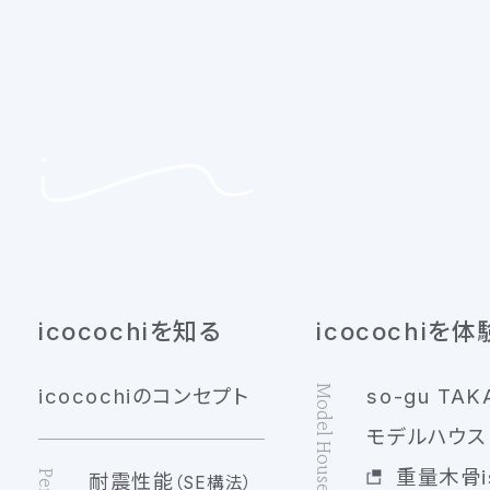
icocochiを知る
icocochiを体
Model House
icocochiのコンセプト
so-gu TAK
モデルハウス 
重量木骨is
耐震性能
（SE構法）