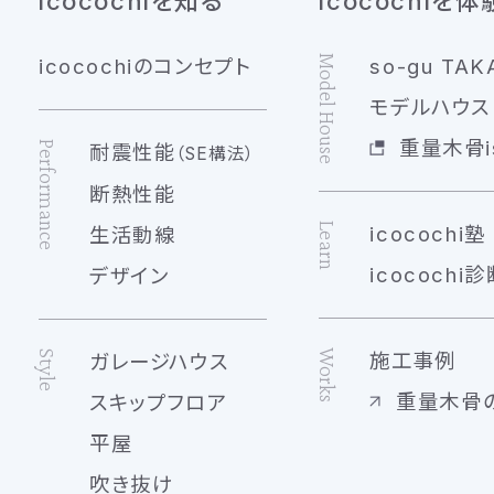
icocochiを知る
icocochiを体
Model House
icocochiのコンセプト
so-gu TAK
モデルハウス 
重量木骨is
Performance
耐震性能
（SE構法）
断熱性能
Learn
icocochi塾
生活動線
icocochi診
デザイン
Works
Style
施工事例
ガレージハウス
重量木骨
スキップフロア
平屋
吹き抜け